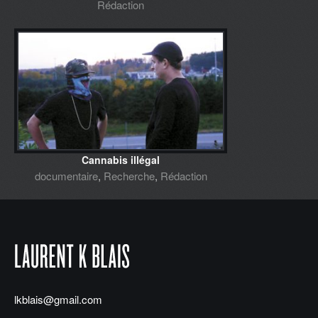
Rédaction
Cannabis illégal
documentaire
,
Recherche
,
Rédaction
lkblais@gmail.com