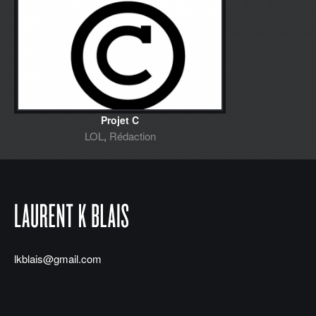
Projet C
LOL
,
Rédaction
lkblais@gmail.com