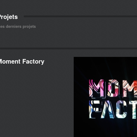
rojets
es derniers projets
Moment Factory