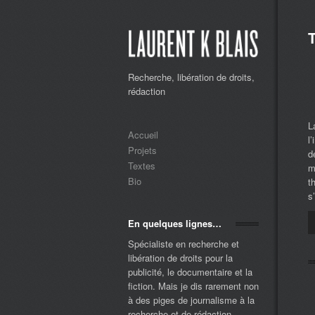
Recherche, libération de droits,
rédaction
L
Accueil
l
Projets
d
Textes
m
Bio
t
s
En quelques lignes…
Spécialiste en recherche et
libération de droits pour la
publicité, le documentaire et la
fiction. Mais je dis rarement non
à des piges de journalisme à la
recherche et de rédaction ...