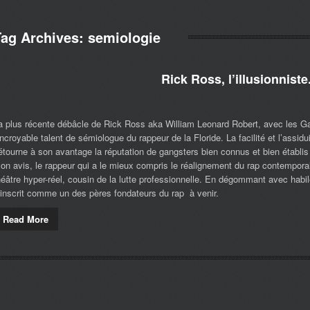
Tag Archives:
semiologie
Rick Ross, l’illusionniste
a plus récente débâcle de Rick Ross aka William Leonard Robert, avec les Ga
’incroyable talent de sémiologue du rappeur de la Floride. La facilité et l’assid
étourne à son avantage la réputation de gangsters bien connus et bien établis 
on avis, le rappeur qui a le mieux compris le réalignement du rap contempora
héâtre hyper-réel, cousin de la lutte professionnelle. En dégommant avec habilet
’inscrit comme un des pères fondateurs du rap à venir.
Read More