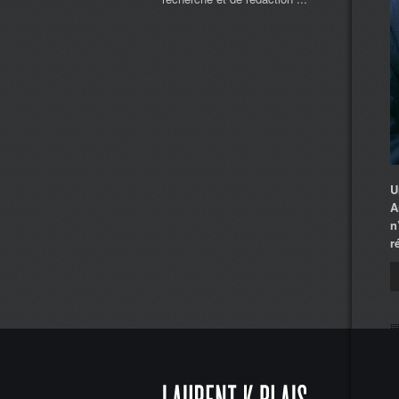
U
A
n
r